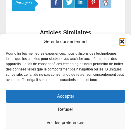
Partager :
Articles Similaires
Gérer le consentement
Freeroll de poker avec le joueur
Pour offrir les meilleures expériences, nous utilisons des technologies
Marquinhos pour 20.000€ de dotation
telles que les cookies pour stocker et/ou accéder aux informations des
appareils. Le fait de consentir à ces technologies nous permettra de traiter
Freeroll de poker avec le joueur
des données telles que le comportement de navigation ou les ID uniques
Marquinhos pour 20.000€ de dotation
sur ce site. Le fait de ne pas consentir ou de retirer son consentement peut
avoir un effet négatif sur certaines caractéristiques et fonctions.
Freeroll de poker avec le joueur
Marquinhos pour 20.000€...
Accepter
Read More »
Refuser
Maria Ho et Lupe Soto intègrent le
Women in Poker Hall Of Fame
Voir les préférences
Maria Ho et Lupe Soto intègrent le