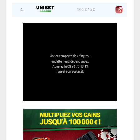
4.
100 € / 5 €