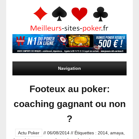
Navigation
Footeux au poker:
coaching gagnant ou non
?
Actu Poker
//
06/08/2014
//
Étiquettes :
2014
,
amaya
,