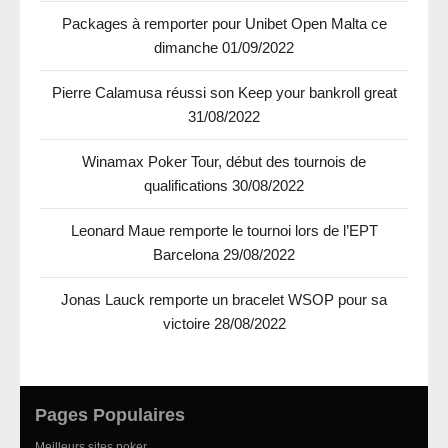
Packages à remporter pour Unibet Open Malta ce
dimanche
01/09/2022
Pierre Calamusa réussi son Keep your bankroll great
31/08/2022
Winamax Poker Tour, début des tournois de
qualifications
30/08/2022
Leonard Maue remporte le tournoi lors de l’EPT
Barcelona
29/08/2022
Jonas Lauck remporte un bracelet WSOP pour sa
victoire
28/08/2022
Pages Populaires
Meilleurs sites poker