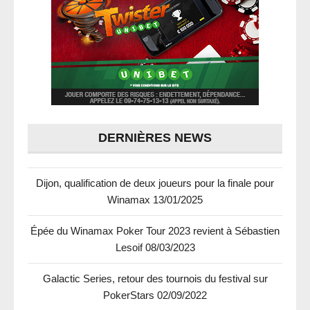
DERNIÈRES NEWS
Dijon, qualification de deux joueurs pour la finale pour
Winamax
13/01/2025
Épée du Winamax Poker Tour 2023 revient à Sébastien
Lesoif
08/03/2023
Galactic Series, retour des tournois du festival sur
PokerStars
02/09/2022