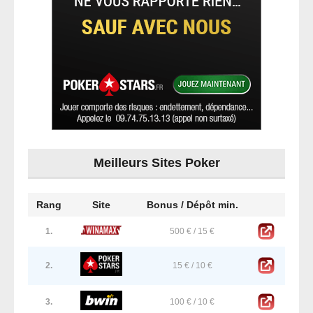
Meilleurs Sites Poker
Rang
Site
Bonus / Dépôt min.
1.
500 € / 15 €
2.
15 € / 10 €
3.
100 € / 10 €