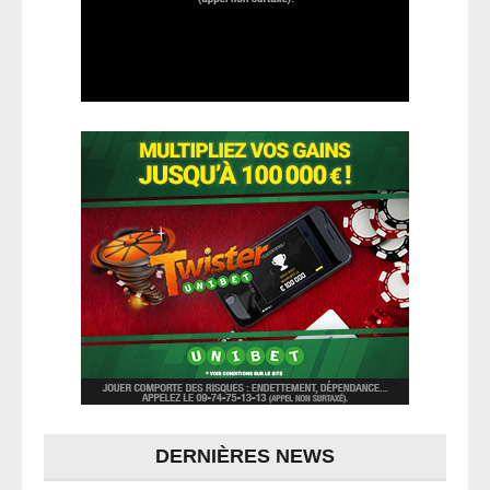
DERNIÈRES NEWS