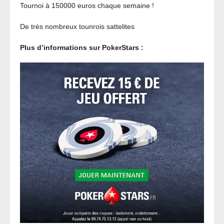
Tournoi à 150000 euros chaque semaine !
De très nombreux tounrois sattelites
Plus d’informations sur PokerStars :