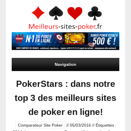
Navigation
PokerStars : dans notre
top 3 des meilleurs sites
de poker en ligne!
Comparateur Site Poker
//
05/03/2016
//
Étiquettes :