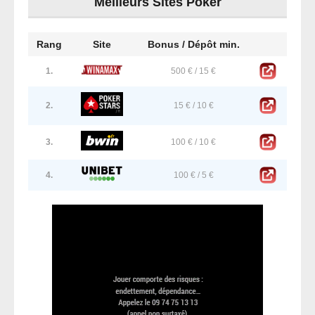
Meilleurs Sites Poker
Rang
Site
Bonus / Dépôt min.
1.
500 € / 15 €
2.
15 € / 10 €
3.
100 € / 10 €
4.
100 € / 5 €