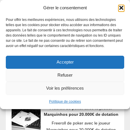
Gérer le consentement
E-mail: Oui :
support@pokerstars.fr
Pour offrir les meilleures expériences, nous utilisons des technologies
Une messagerie instantanée est à votre disposition
telles que les cookies pour stocker et/ou accéder aux informations des
appareils. Le fait de consentir à ces technologies nous permettra de traiter
des données telles que le comportement de navigation ou les ID uniques
Le FAQ est tout bonnement le meilleur de tous les sites
sur ce site. Le fait de ne pas consentir ou de retirer son consentement peut
de poker en ligne !
avoir un effet négatif sur certaines caractéristiques et fonctions.
Partager :
Accepter
Refuser
Voir les préférences
Articles Similaires
Politique de cookies
Freeroll de poker avec le joueur
Marquinhos pour 20.000€ de dotation
Freeroll de poker avec le joueur
Marquinhos pour 20.000€ de dotation