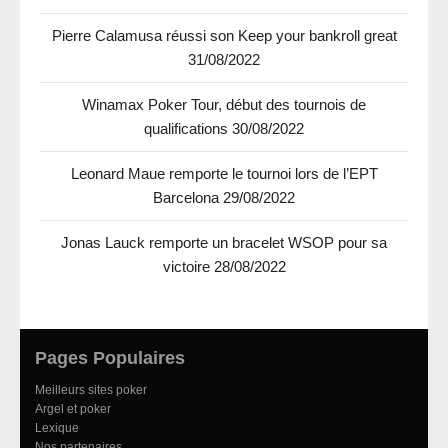
Pierre Calamusa réussi son Keep your bankroll great
31/08/2022
Winamax Poker Tour, début des tournois de
qualifications
30/08/2022
Leonard Maue remporte le tournoi lors de l’EPT
Barcelona
29/08/2022
Jonas Lauck remporte un bracelet WSOP pour sa
victoire
28/08/2022
Pages Populaires
Meilleurs sites poker
Argel et poker
Lexique
Nos partenaires