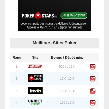
Meilleurs Sites Poker
Rang
Site
Bonus / Dépôt min.
1.
500 € / 15 €
2.
15 € / 10 €
3.
100 € / 10 €
4.
100 € / 5 €