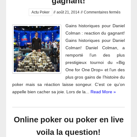
gagnant!
sur
Actu Poker
//
août 21, 2014
//
Commentaires fermés
Gains
Gains historiques pour Daniel
historique
Colman : reaction du gagnant!
pour
Gains historiques pour Daniel
Daniel
Colman! Daniel Colman, a
Colman
remporté l’un des plus
:
prestigieux tournoi du «Big
reaction
One for One Drop» et l’un des
du
plus gros gains de l’histoire du
gagnant!
poker mais sa réaction laisse songeur. C’est ce qu’on
appelle bien cacher sa joie. Lors de la...
Read More »
Online poker ou poker en live
voila la question!