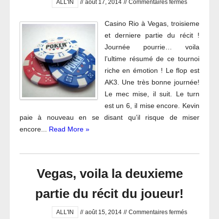
sur
ALL'IN
//
août 17, 2014
//
Commentaires fermés
Casino
Casino Rio à Vegas, troisieme
Rio
et derniere partie du récit !
à
Journée pourrie… voila
Vegas,
l’ultime résumé de ce tournoi
troisieme
riche en émotion ! Le flop est
et
AK3. Une très bonne journée!
derniere
Le mec mise, il suit. Le turn
partie
est un 6, il mise encore. Kevin
du
paie à nouveau en se disant qu’il risque de miser
récit
encore...
Read More »
!
Vegas, voila la deuxieme
partie du récit du joueur!
sur
ALL'IN
//
août 15, 2014
//
Commentaires fermés