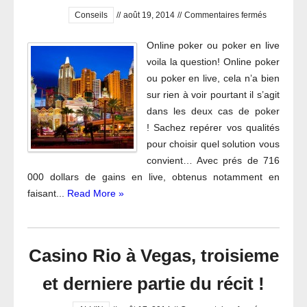
sur
Conseils
//
août 19, 2014
//
Commentaires fermés
Online
Online poker ou poker en live
poker
voila la question! Online poker
ou
ou poker en live, cela n’a bien
poker
sur rien à voir pourtant il s’agit
en
dans les deux cas de poker
live
! Sachez repérer vos qualités
voila
pour choisir quel solution vous
la
convient… Avec prés de 716
question!
000 dollars de gains en live, obtenus notamment en
faisant...
Read More »
Casino Rio à Vegas, troisieme
et derniere partie du récit !