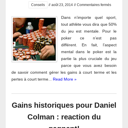
sur
Conseils
//
août 23, 2014
//
Commentaires fermés
Poker
Dans n’importe quel sport,
:
tout athlète vous dira que 50%
les
du jeu est mentale. Pour le
pires
poker ce n’est pas
erreurs
différent. En fait, l’aspect
mental dans le poker est la
partie la plus cruciale du jeu
parce que vous avez besoin
de savoir comment gérer les gains à court terme et les
pertes à court terme...
Read More »
Gains historiques pour Daniel
Colman : reaction du