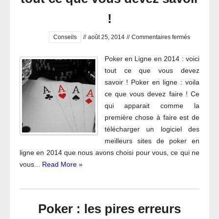
!
sur
Conseils
//
août 25, 2014
//
Commentaires fermés
Poker
Poker en Ligne en 2014 : voici
en
tout ce que vous devez
Ligne
savoir ! Poker en ligne : voila
en
ce que vous devez faire ! Ce
2014
qui apparait comme la
:
première chose à faire est de
voici
télécharger un logiciel des
tout
meilleurs sites de poker en
ce
ligne en 2014 que nous avons choisi pour vous, ce qui ne
que
vous...
Read More »
vous
devez
savoir
!
Poker : les pires erreurs