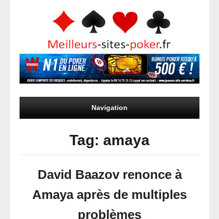
Navigation
Tag: amaya
David Baazov renonce à
Amaya après de multiples
problèmes