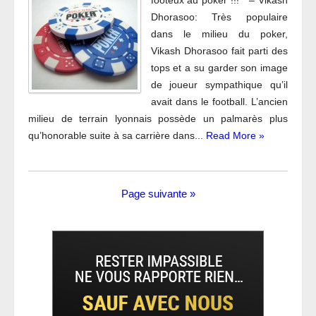
footeux au poker !!! – Vikash
flops?
Dhorasoo: Très populaire
Suite
dans le milieu du poker,
des
Vikash Dhorasoo fait parti des
footeux
tops et a su garder son image
au
de joueur sympathique qu’il
poker
avait dans le football. L’ancien
!!!
milieu de terrain lyonnais possède un palmarès plus
qu’honorable suite à sa carrière dans...
Read More »
Page suivante »