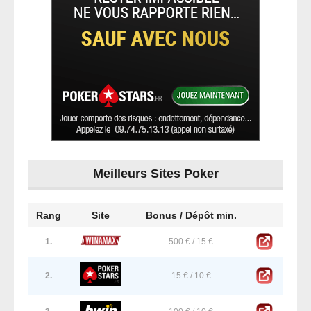
Meilleurs Sites Poker
Rang
Site
Bonus / Dépôt min.
1.
500 € / 15 €
2.
15 € / 10 €