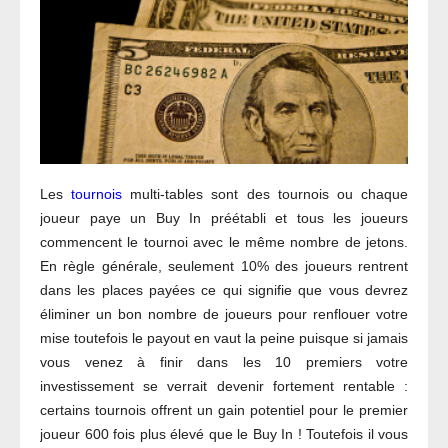
Les
tournois
multi-tables sont des tournois ou chaque
joueur paye un Buy In préétabli et tous les joueurs
commencent le tournoi avec le même nombre de jetons.
En règle générale, seulement 10% des joueurs rentrent
dans les places payées ce qui signifie que vous devrez
éliminer un bon nombre de joueurs pour renflouer votre
mise toutefois le payout en vaut la peine puisque si jamais
vous venez à finir dans les 10 premiers votre
investissement se verrait devenir fortement rentable :
certains tournois offrent un gain potentiel pour le premier
joueur 600 fois plus élevé que le Buy In ! Toutefois il vous