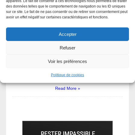
appareils. Le fait de consentir à ces technologies nous permettra de traiter
revient à Sébastien Lesoif Épée du
des données telles que le comportement de navigation ou les ID uniques
Winamax Poker Tour 2023 revient à
sur ce site. Le fait de ne pas consentir ou de retirer son consentement peut
Sébastien Lesoif...
avoir un effet négatif sur certaines caractéristiques et fonctions.
Read More »
Accepter
Galactic Series, retour des tournois
Refuser
du festival sur PokerStars
Galactic Series, retour des tournois du
Voir les préférences
festival sur PokerStars Galactic Series,
retour des tournois du festival sur
Politique de cookies
PokerStars Le festival...
Read More »