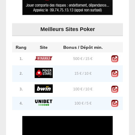
Meilleurs Sites Poker
Rang
Site
Bonus / Dépôt min.
1.
500 € / 15 €
2.
15 € / 10 €
3.
100 € / 10 €
4.
100 € / 5 €