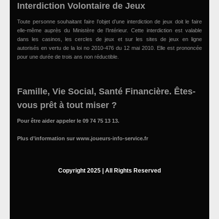
Interdiction Volontaire de Jeux
Toute personne souhaitant faire l’objet d’une interdiction de jeux doit le faire
elle-même auprès du Ministère de l’Intérieur. Cette interdiction est valable
dans les casinos, les cercles de jeux et sur les sites de jeux en ligne
autorisés en vertu de la loi no 2010-476 du 12 mai 2010. Elle est prononcée
pour une durée de trois ans non réductible.
Famille, Vie Social, Santé Financière. Êtes-
vous prêt à tout miser ?
Pour être aider appeler le 09 74 75 13 13.
Plus d’information sur
www.joueurs-info-service.fr
Copyright 2025 | All Rights Reserved