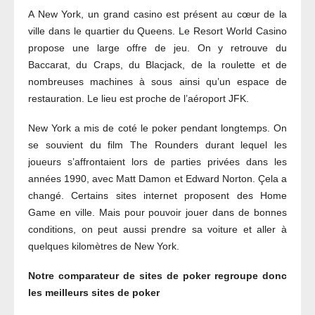
A New York, un grand casino est présent au cœur de la
ville dans le quartier du Queens. Le Resort World Casino
propose une large offre de jeu. On y retrouve du
Baccarat, du Craps, du Blacjack, de la roulette et de
nombreuses machines à sous ainsi qu’un espace de
restauration. Le lieu est proche de l’aéroport JFK.
New York a mis de coté le poker pendant longtemps. On
se souvient du film The Rounders durant lequel les
joueurs s’affrontaient lors de parties privées dans les
années 1990, avec Matt Damon et Edward Norton. Çela a
changé. Certains sites internet proposent des Home
Game en ville. Mais pour pouvoir jouer dans de bonnes
conditions, on peut aussi prendre sa voiture et aller à
quelques kilomètres de New York.
Notre comparateur de sites de poker regroupe donc
les meilleurs sites de poker