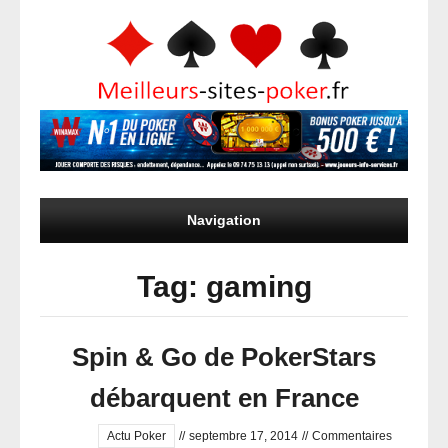
Navigation
Tag: gaming
Spin & Go de PokerStars
débarquent en France
Actu Poker
//
septembre 17, 2014
//
Commentaires