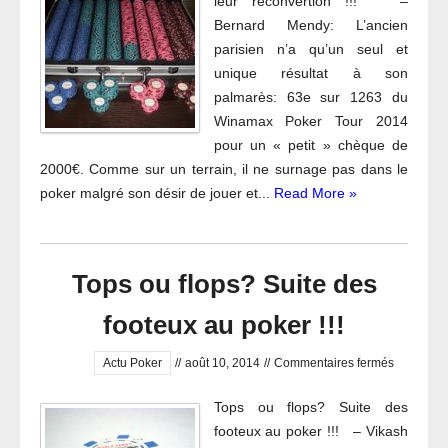
leur reconvertion !!! –
qui
Bernard Mendy: L’ancien
n’ont
parisien n’a qu’un seul et
pas
unique résultat à son
réussi
palmarès: 63e sur 1263 du
leur
Winamax Poker Tour 2014
reconvert
pour un « petit » chèque de
!!!
2000€. Comme sur un terrain, il ne surnage pas dans le
poker malgré son désir de jouer et...
Read More »
Tops ou flops? Suite des
footeux au poker !!!
sur
Actu Poker
//
août 10, 2014
//
Commentaires fermés
Tops
Tops ou flops? Suite des
ou
footeux au poker !!! – Vikash
flops?