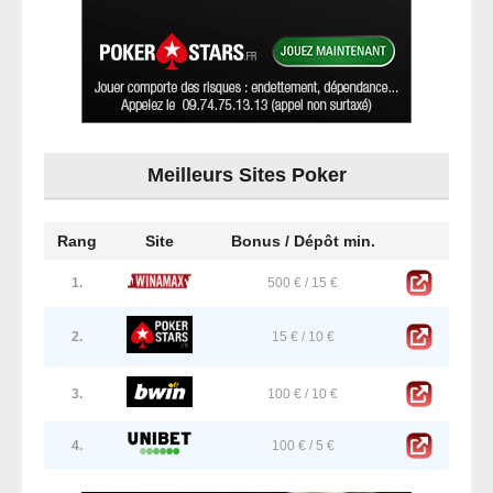
Meilleurs Sites Poker
Rang
Site
Bonus / Dépôt min.
1.
500 € / 15 €
2.
15 € / 10 €
3.
100 € / 10 €
4.
100 € / 5 €