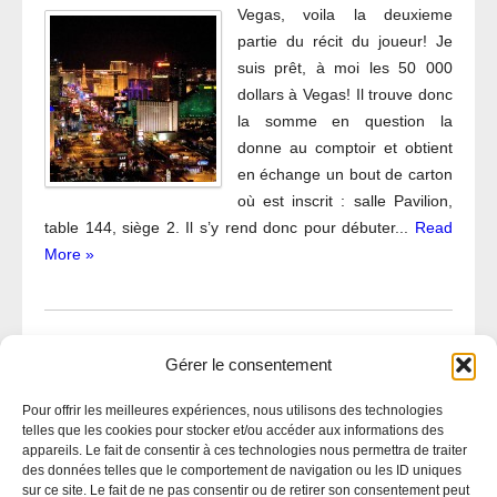
Vegas, voila la deuxieme
voila
partie du récit du joueur! Je
la
suis prêt, à moi les 50 000
deuxieme
dollars à Vegas! Il trouve donc
partie
la somme en question la
du
donne au comptoir et obtient
récit
en échange un bout de carton
du
où est inscrit : salle Pavilion,
joueur!
table 144, siège 2. Il s’y rend donc pour débuter...
Read
More »
Las Vegas : voici le récit d’un
Gérer le consentement
joueur de poker !
Pour offrir les meilleures expériences, nous utilisons des technologies
telles que les cookies pour stocker et/ou accéder aux informations des
sur
ALL'IN
//
août 13, 2014
//
Commentaires fermés
appareils. Le fait de consentir à ces technologies nous permettra de traiter
Las
des données telles que le comportement de navigation ou les ID uniques
sur ce site. Le fait de ne pas consentir ou de retirer son consentement peut
Las Vegas , voici le récit d’un
Vegas