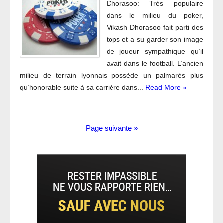
Dhorasoo: Très populaire
Suite
dans le milieu du poker,
des
Vikash Dhorasoo fait parti des
footeux
tops et a su garder son image
au
de joueur sympathique qu’il
poker
avait dans le football. L’ancien
!!!
milieu de terrain lyonnais possède un palmarès plus
qu’honorable suite à sa carrière dans...
Read More »
Page suivante »