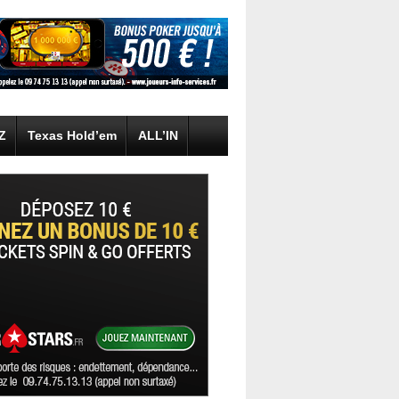
 Z
Texas Hold’em
ALL’IN