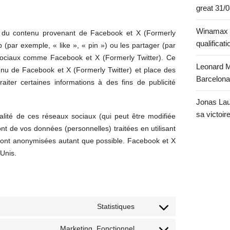
great
31/
Winamax P
s du contenu provenant de Facebook et X (Formerly
qualificat
(par exemple, « like », « pin ») ou les partager (par
sociaux comme Facebook et X (Formerly Twitter). Ce
Leonard M
nu de Facebook et X (Formerly Twitter) et place des
Barcelon
aiter certaines informations à des fins de publicité
Jonas Lau
sa victoir
tialité de ces réseaux sociaux (qui peut être modifiée
ont de vos données (personnelles) traitées en utilisant
ont anonymisées autant que possible. Facebook et X
-Unis.
Statistiques
Consent
to
Marketing, Fonctionnel