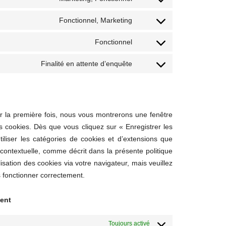
Consent
service
to
pretty-
Fonctionnel, Marketing
Consent
service
links
to
facebook
Fonctionnel
Consent
service
to
twitter
Finalité en attente d’enquête
Consent
service
to
complianz
service
divers
ur la première fois, nous vous montrerons une fenêtre
es cookies. Dès que vous cliquez sur « Enregistrer les
iliser les catégories de cookies et d’extensions que
contextuelle, comme décrit dans la présente politique
isation des cookies via votre navigateur, mais veuillez
s fonctionner correctement.
ment
Toujours activé