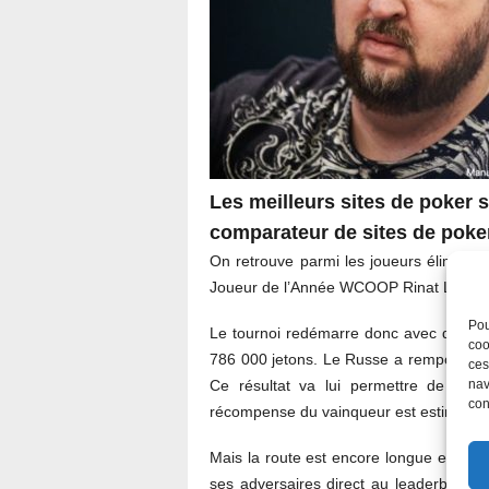
Les meilleurs sites de poker 
comparateur de sites de poke
On retrouve parmi les joueurs éliminés
Joueur de l’Année WCOOP Rinat Lyapi
Pou
Le tournoi redémarre donc avec des bl
coo
786 000 jetons. Le Russe a remporté 20
ces
nav
Ce résultat va lui permettre de multi
con
récompense du vainqueur est estimé à 18
Mais la route est encore longue et se
ses adversaires direct au leaderboard