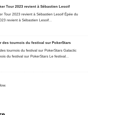
r Tour 2023 revient à Sébastien Lesoif
 Tour 2023 revient à Sébastien Lesoif Épée du
3 revient à Sébastien Lesoif...
ur des tournois du festival sur PokerStars
 des tournois du festival sur PokerStars Galactic
ois du festival sur PokerStars Le festival...
low.
re