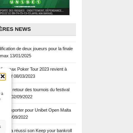
ÈRES NEWS
lification de deux joueurs pour la finale
amax
13/01/2025
inamax Poker Tour 2023 revient à
 Lesoif
08/03/2023
eries, retour des tournois du festival
r à
Stars
02/09/2022
e
à remporter pour Unibet Open Malta
che
01/09/2022
s
lamusa réussi son Keep your bankroll