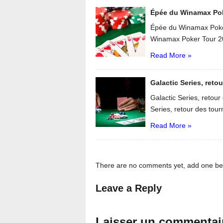
Épée du Winamax Poke
Épée du Winamax Poker
Winamax Poker Tour 202
Read More »
Galactic Series, reto
Galactic Series, retour
Series, retour des tourn
Read More »
There are no comments yet, add one be
Leave a Reply
Laisser un commentai