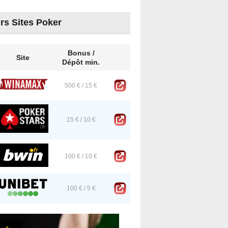
urs Sites Poker
Bonus /
Site
Dépôt min.
500 € / 15 €
15 € / 10 €
100 € / 10 €
100 € / 5 €