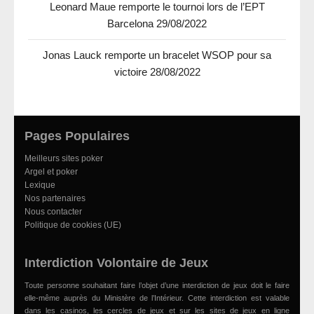
Leonard Maue remporte le tournoi lors de l’EPT
Barcelona
29/08/2022
Jonas Lauck remporte un bracelet WSOP pour sa
victoire
28/08/2022
Pages Populaires
Meilleurs sites poker
Argel et poker
Lexique
Nos partenaires
Nous contacter
Politique de cookies (UE)
Interdiction Volontaire de Jeux
Toute personne souhaitant faire l’objet d’une interdiction de jeux doit le faire
elle-même auprès du Ministère de l’Intérieur. Cette interdiction est valable
dans les casinos, les cercles de jeux et sur les sites de jeux en ligne