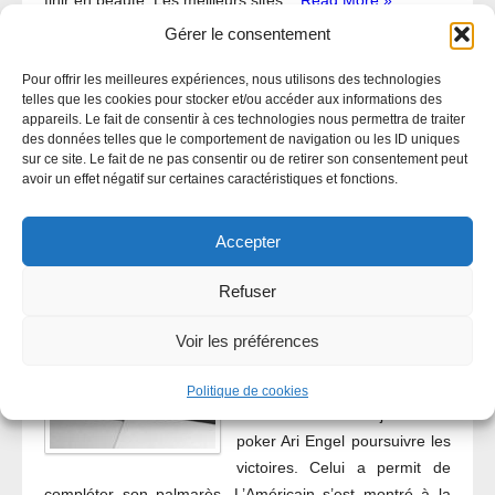
finir en beauté. Les meilleurs sites...
Read More »
Gérer le consentement
Pour offrir les meilleures expériences, nous utilisons des technologies
Ari Engel repart avec sa 10e
telles que les cookies pour stocker et/ou accéder aux informations des
appareils. Le fait de consentir à ces technologies nous permettra de traiter
bague WSOP Circuit lors de
des données telles que le comportement de navigation ou les ID uniques
sur ce site. Le fait de ne pas consentir ou de retirer son consentement peut
avoir un effet négatif sur certaines caractéristiques et fonctions.
sa victoire
ALL'IN
//
février 22, 2021
//
Comments
Accepter
Ari Engel repart avec sa 10e
Refuser
bague WSOP Circuit lors de
sa victoire Ari Engel repart
Voir les préférences
avec sa 10e bague WSOP
Circuit lors de sa victoire Le
Politique de cookies
week-end a vu le joueur de
poker Ari Engel poursuivre les
victoires. Celui a permit de
compléter son palmarès. L’Américain s’est montré à la