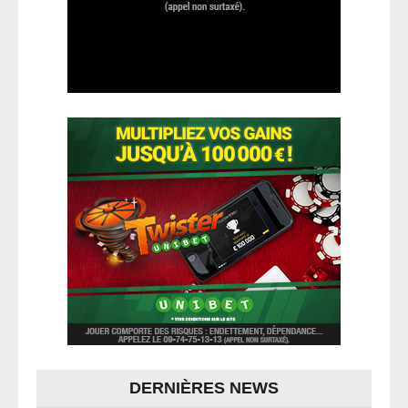
DERNIÈRES NEWS