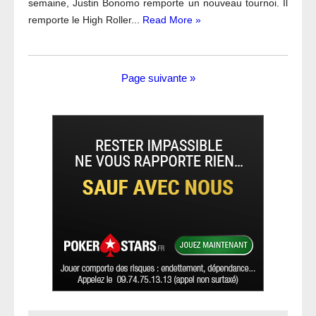
semaine, Justin Bonomo remporte un nouveau tournoi. Il
remporte le High Roller...
Read More »
Page suivante »