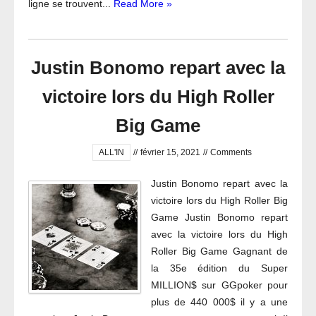
ligne se trouvent...
Read More »
Justin Bonomo repart avec la
victoire lors du High Roller
Big Game
ALL'IN
//
février 15, 2021
//
Comments
Justin Bonomo repart avec la
victoire lors du High Roller Big
Game Justin Bonomo repart
avec la victoire lors du High
Roller Big Game Gagnant de
la 35e édition du Super
MILLION$ sur GGpoker pour
plus de 440 000$ il y a une