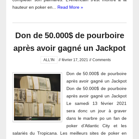
hauteur en poker en...
Read More »
Don de 50.000$ de pourboire
après avoir gagné un Jackpot
ALL'IN
//
février 17, 2021
//
Comments
Don de 50.000$ de pourboire
après avoir gagné un Jackpot
Don de 50.000$ de pourboire
après avoir gagné un Jackpot
Le samedi 13 février 2021
sera donc un jour à graver
dans le marbre po un fan de
poker d’Atlantic City et les
salariés du Tropicana. Les meilleurs sites de poker en