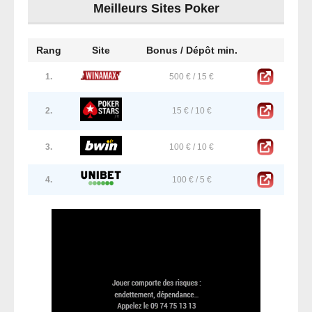
Meilleurs Sites Poker
Rang
Site
Bonus / Dépôt min.
1.
500 € / 15 €
2.
15 € / 10 €
3.
100 € / 10 €
4.
100 € / 5 €