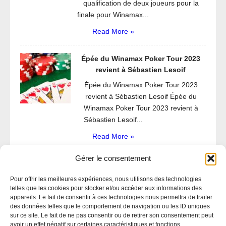
qualification de deux joueurs pour la
finale pour Winamax...
Read More »
Épée du Winamax Poker Tour 2023
revient à Sébastien Lesoif
Épée du Winamax Poker Tour 2023
revient à Sébastien Lesoif Épée du
Winamax Poker Tour 2023 revient à
Sébastien Lesoif...
Read More »
Gérer le consentement
Galactic Series, retour des tournois
du festival sur PokerStars
Pour offrir les meilleures expériences, nous utilisons des technologies
telles que les cookies pour stocker et/ou accéder aux informations des
Galactic Series, retour des tournois du
appareils. Le fait de consentir à ces technologies nous permettra de traiter
festival sur PokerStars Galactic Series,
des données telles que le comportement de navigation ou les ID uniques
retour des tournois du festival sur
sur ce site. Le fait de ne pas consentir ou de retirer son consentement peut
PokerStars Le festival...
avoir un effet négatif sur certaines caractéristiques et fonctions.