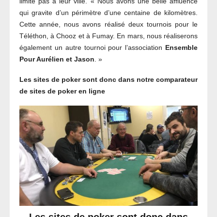
limite pas à leur ville. « Nous avons une belle affluence
qui gravite d’un périmètre d’une centaine de kilomètres.
Cette année, nous avons réalisé deux tournois pour le
Téléthon, à Chooz et à Fumay. En mars, nous réaliserons
également un autre tournoi pour l’association
Ensemble
Pour Aurélien et Jason
. »
Les sites de poker sont donc dans notre comparateur
de sites de poker en ligne