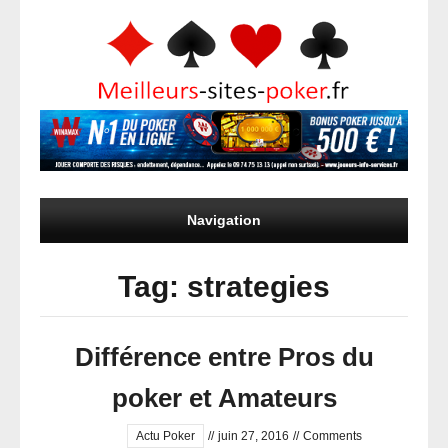
Navigation
Tag: strategies
Différence entre Pros du
poker et Amateurs
Actu Poker
//
juin 27, 2016
//
Comments