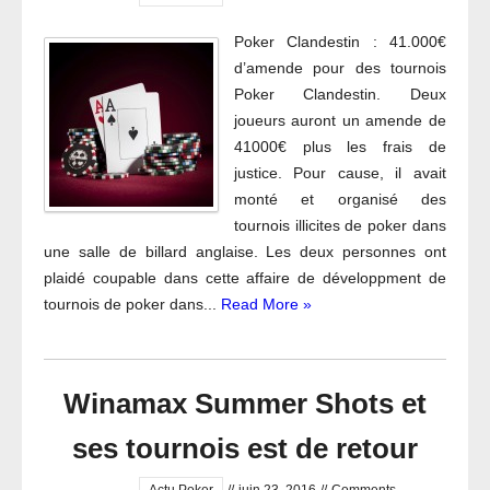
Poker Clandestin : 41.000€
d’amende pour des tournois
Poker Clandestin. Deux
joueurs auront un amende de
41000€ plus les frais de
justice. Pour cause, il avait
monté et organisé des
tournois illicites de poker dans
une salle de billard anglaise. Les deux personnes ont
plaidé coupable dans cette affaire de développment de
tournois de poker dans...
Read More »
Winamax Summer Shots et
ses tournois est de retour