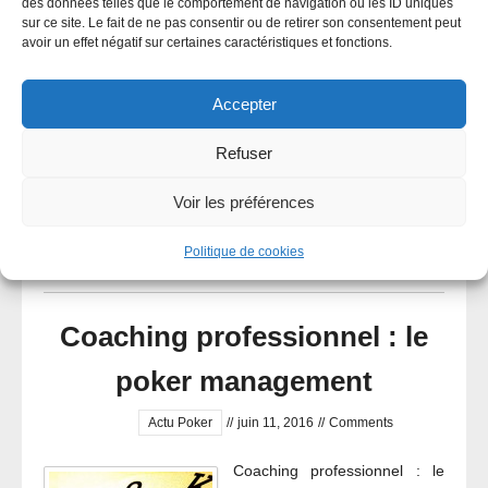
EPT Monaco et Adrien Allain
des données telles que le comportement de navigation ou les ID uniques
sur ce site. Le fait de ne pas consentir ou de retirer son consentement peut
qui sort perdant EPT et le
avoir un effet négatif sur certaines caractéristiques et fonctions.
joueur français Adrien Allain
perd contre le Slovaque Jan
Accepter
Bendik. Jouez sur les
meilleurs sites de poker en
Refuser
ligne en 2016 Ce tournoi de
poker était très attendu par les
Voir les préférences
joueurs français. 3 Français se trouvaient parmi les six
finalistes pour décrocher le Graal : un...
Read More »
Politique de cookies
Coaching professionnel : le
poker management
Actu Poker
//
juin 11, 2016
//
Comments
Coaching professionnel : le