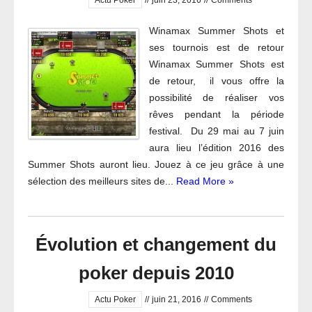
Actu Poker
//
juin 23, 2016
//
Comments
Winamax Summer Shots et
ses tournois est de retour
Winamax Summer Shots est
de retour, il vous offre la
possibilité de réaliser vos
rêves pendant la période
festival. Du 29 mai au 7 juin
aura lieu l’édition 2016 des
Summer Shots auront lieu. Jouez à ce jeu grâce à une
sélection des meilleurs sites de...
Read More »
Évolution et changement du
poker depuis 2010
Actu Poker
//
juin 21, 2016
//
Comments