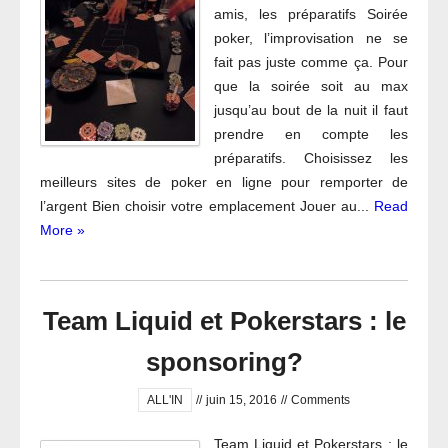
amis, les préparatifs Soirée
poker, l’improvisation ne se
fait pas juste comme ça. Pour
que la soirée soit au max
jusqu’au bout de la nuit il faut
prendre en compte les
préparatifs. Choisissez les
meilleurs sites de poker en ligne pour remporter de
l’argent Bien choisir votre emplacement Jouer au...
Read
More »
Team Liquid et Pokerstars : le
sponsoring?
ALL'IN
//
juin 15, 2016
//
Comments
Team Liquid et Pokerstars : le