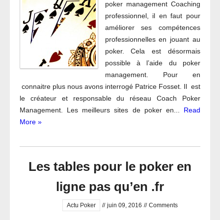
poker management Coaching
professionnel, il en faut pour
améliorer ses compétences
professionnelles en jouant au
poker. Cela est désormais
possible à l’aide du poker
management. Pour en
connaitre plus nous avons interrogé Patrice Fosset. Il est
le créateur et responsable du réseau Coach Poker
Management. Les meilleurs sites de poker en...
Read
More »
Les tables pour le poker en
ligne pas qu’en .fr
Actu Poker
//
juin 09, 2016
//
Comments