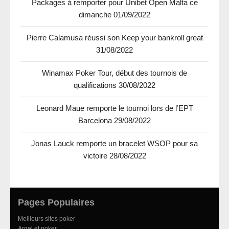
Packages à remporter pour Unibet Open Malta ce
dimanche
01/09/2022
Pierre Calamusa réussi son Keep your bankroll great
31/08/2022
Winamax Poker Tour, début des tournois de
qualifications
30/08/2022
Leonard Maue remporte le tournoi lors de l’EPT
Barcelona
29/08/2022
Jonas Lauck remporte un bracelet WSOP pour sa
victoire
28/08/2022
Pages Populaires
Meilleurs sites poker
Argel et poker