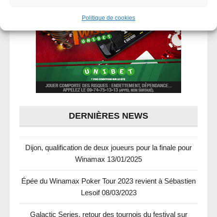
Politique de cookies
DERNIÈRES NEWS
Dijon, qualification de deux joueurs pour la finale pour
Winamax
13/01/2025
Épée du Winamax Poker Tour 2023 revient à Sébastien
Lesoif
08/03/2023
Galactic Series, retour des tournois du festival sur