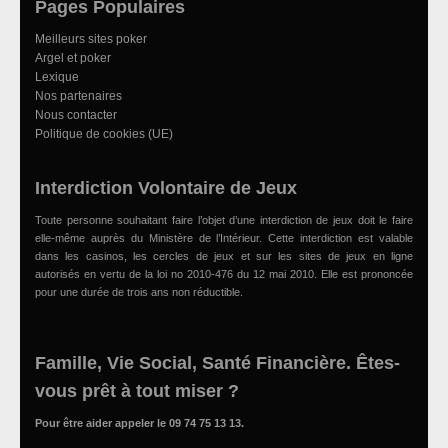
Pages Populaires
Meilleurs sites poker
Argel et poker
Lexique
Nos partenaires
Nous contacter
Politique de cookies (UE)
Interdiction Volontaire de Jeux
Toute personne souhaitant faire l’objet d’une interdiction de jeux doit le faire
elle-même auprès du Ministère de l’Intérieur. Cette interdiction est valable
dans les casinos, les cercles de jeux et sur les sites de jeux en ligne
autorisés en vertu de la loi no 2010-476 du 12 mai 2010. Elle est prononcée
pour une durée de trois ans non réductible.
Famille, Vie Social, Santé Financière. Êtes-
vous prêt à tout miser ?
Pour être aider appeler le 09 74 75 13 13.