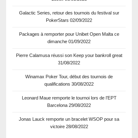
Galactic Series, retour des tournois du festival sur
PokerStars
02/09/2022
Packages à remporter pour Unibet Open Malta ce
dimanche
01/09/2022
Pierre Calamusa réussi son Keep your bankroll great
31/08/2022
Winamax Poker Tour, début des tournois de
qualifications
30/08/2022
Leonard Maue remporte le tournoi lors de l’EPT
Barcelona
29/08/2022
Jonas Lauck remporte un bracelet WSOP pour sa
victoire
28/08/2022