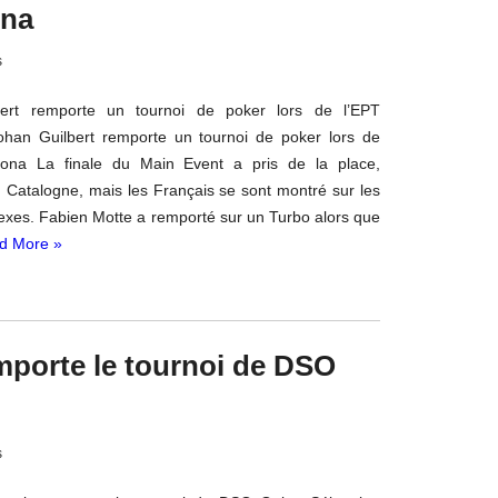
ona
s
ert remporte un tournoi de poker lors de l’EPT
ohan Guilbert remporte un tournoi de poker lors de
lona La finale du Main Event a pris de la place,
Catalogne, mais les Français se sont montré sur les
exes. Fabien Motte a remporté sur un Turbo alors que
d More »
mporte le tournoi de DSO
s