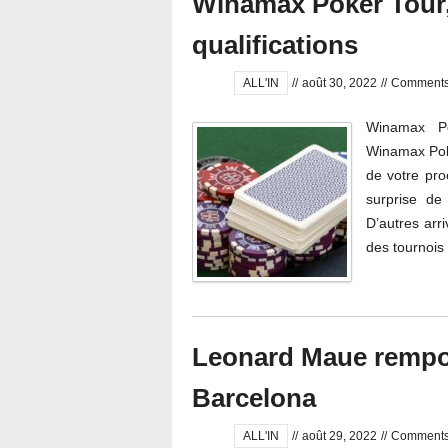
Winamax Poker Tour,
qualifications
ALL'IN
//
août 30, 2022
//
Comment
Winamax Po
Winamax Poke
de votre pro
surprise de 
D’autres arr
des tournois
Leonard Maue remport
Barcelona
ALL'IN
//
août 29, 2022
//
Comment