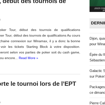
 début des tournois de
s
DERNI
ker Tour, début des tournois de qualifications
r Tour, début des tournois de qualifications Au cours
Dijon, qua
chaine connexion sur Winamax, il y a donc la bonne
pour Win
voir les tickets Starting Block à votre disposition.
iveront selon vos parties de poker soit du cash game,
Épée du W
 ou encore...
Read More »
Sébastien
Galactic S
sur Poker
e le tournoi lors de l’EPT
Packages 
ce diman
s
Pierre Ca