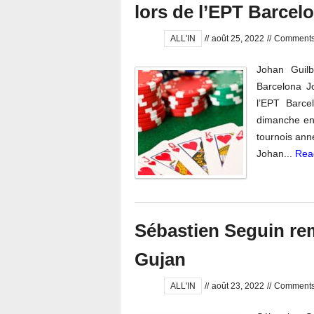
lors de l’EPT Barcel
ALL'IN
//
août 25, 2022
//
Comment
Johan Guilb
Barcelona J
l’EPT Barce
dimanche en 
tournois ann
Johan...
Rea
Sébastien Seguin re
Gujan
ALL'IN
//
août 23, 2022
//
Comment