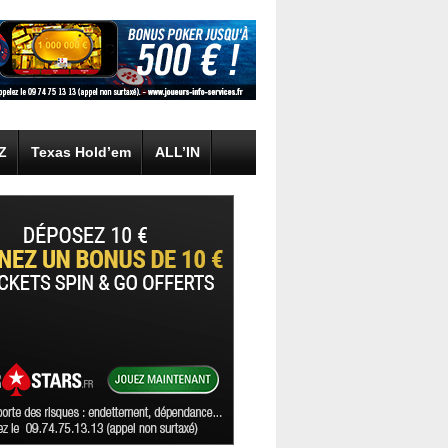
 Z
Texas Hold’em
ALL’IN