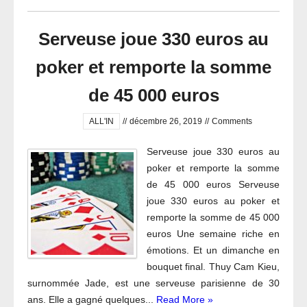
Serveuse joue 330 euros au
poker et remporte la somme
de 45 000 euros
ALL'IN
//
décembre 26, 2019
//
Comments
Serveuse joue 330 euros au
poker et remporte la somme
de 45 000 euros Serveuse
joue 330 euros au poker et
remporte la somme de 45 000
euros Une semaine riche en
émotions. Et un dimanche en
bouquet final. Thuy Cam Kieu,
surnommée Jade, est une serveuse parisienne de 30
ans. Elle a gagné quelques...
Read More »