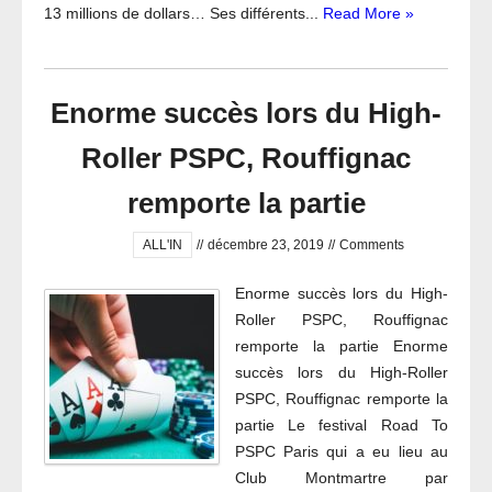
13 millions de dollars… Ses différents...
Read More »
Enorme succès lors du High-
Roller PSPC, Rouffignac
remporte la partie
ALL'IN
//
décembre 23, 2019
//
Comments
Enorme succès lors du High-
Roller PSPC, Rouffignac
remporte la partie Enorme
succès lors du High-Roller
PSPC, Rouffignac remporte la
partie Le festival Road To
PSPC Paris qui a eu lieu au
Club Montmartre par