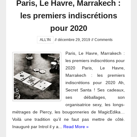
Paris, Le Havre, Marrakech :
les premiers indiscrétions
pour 2020
ALL'IN
//
décembre 29, 2019
//
Comments
Paris, Le Havre, Marrakech :
les premiers indiscrétions pour
2020 Paris, Le Havre,
Marrakech : les premiers
indiscrétions pour 2020 Ah,
Secret Santa ! Ses cadeaux,
ses déballages, son
organisatrice sexy, les longs-
métrages de Piercy, les bougonneries de MagicEdika…
Voilà une tradition qu’il ne faut pas mettre de côté.
Inauguré par Introl il y a...
Read More »